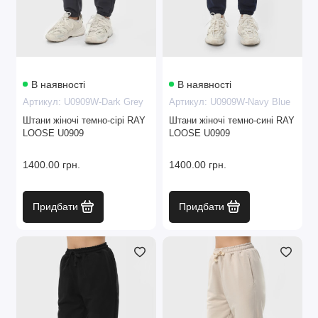
Жіночі флісові куртки
Жіночі флісові жилети
Жіночі куртки
В наявності
В наявності
Артикул: U0909W-Dark Grey
Артикул: U0909W-Navy Blue
Жіночі майки
Штани жіночі темно-сірі RAY
Штани жіночі темно-сині RAY
LOOSE U0909
LOOSE U0909
Жіночі штани
1400.00 грн.
1400.00 грн.
Жіночі костюми
Показати все
Придбати
Придбати