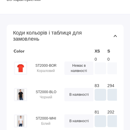
Коди кольорів і таблиця для
замовлень
Color
XS
S
M
0
0
0
ST2000-BOR
Немає в
Кораловий
наявності
83
294
502
ST2000-BLO
В наявності
Чорний
81
202
277
ST2000-WHI
В наявності
Білий