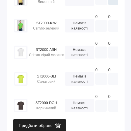
Лимонний
0
0
0
ST2000-KIW
Немає в
Світло-зелений
наявності
0
0
0
ST2000-ASH
Немає в
Світло-сірий меланж
наявності
0
0
0
ST2000-BLI
Немає в
Салатовий
наявності
0
0
0
ST2000-DCH
Немає в
Коричневий
наявності
Придбати обране