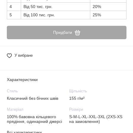
4
Від 50 тис. грн.
20%
5
Від 100 тис. грн.
25%
Придбати
У вибране
Характеристики
Стиль
Щільність
Класичний без бічних швів
155 г/м²
Матеріал
Розміри
100% бавовна кільцевого
S-M-L-XL-XXL-3XL (2XS-XS
прядіння, одинарний джерсі
на замовлення)
Всі характеристики