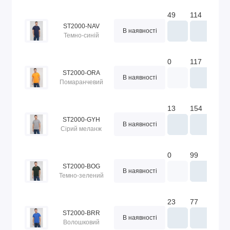
49
114
169
ST2000-NAV
В наявності
Темно-синій
0
117
154
ST2000-ORA
В наявності
Помаранчевий
13
154
144
ST2000-GYH
В наявності
Сірий меланж
0
99
161
ST2000-BOG
В наявності
Темно-зелений
23
77
192
ST2000-BRR
В наявності
Волошковий