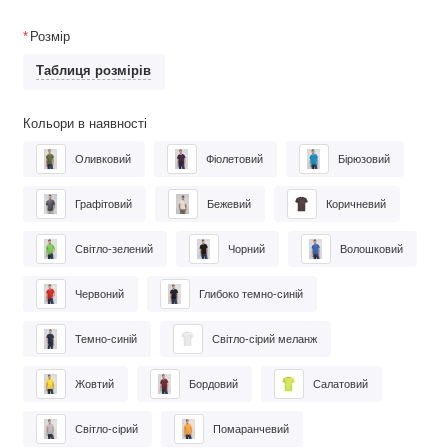
Розмір
Таблиця розмірів
Кольори в наявності
Оливковий
Фіолетовий
Бірюзовий
Графітовий
Бежевий
Коричневий
Світло-зелений
Чорний
Волошковий
Червоний
Глибоко темно-синій
Темно-синій
Світло-сірий меланж
Жовтий
Бордовий
Салатовий
Світло-сірий
Помаранчевий