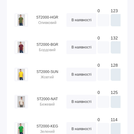
0
123
188
ST2000-HGR
В наявності
Оливковий
0
132
151
ST2000-BGR
В наявності
Бордовий
0
128
124
ST2000-SUN
В наявності
Жовтий
0
125
83
ST2000-NAT
В наявності
Бежевий
0
114
84
ST2000-KEG
В наявності
Зелений