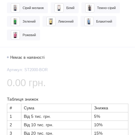
Сірий меланж
Білий
Темно-сірий
Зелений
Лимонний
Блакитний
Рожевий
Немає в наявності
Артикул: ST2000-BOR
0.00 грн.
Таблиця знижок
#
Сума
Знижка
1
Від 5 тис. грн.
5%
2
Від 10 тис. грн.
10%
3
Від 20 тис. грн.
15%