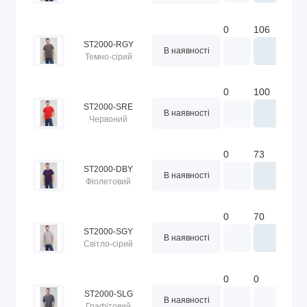
0
106
80
ST2000-RGY
В наявності
Темно-сірий
0
100
86
ST2000-SRE
В наявності
Червоний
0
73
50
ST2000-DBY
В наявності
Фіолетовий
0
70
64
ST2000-SGY
В наявності
Світло-сірий
0
0
24
ST2000-SLG
В наявності
Графітовий