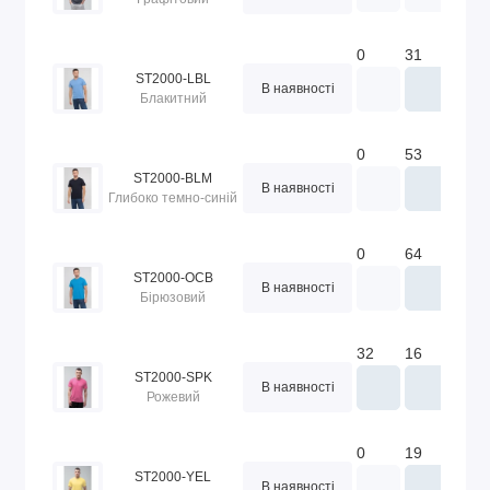
0
31
37
ST2000-LBL
В наявності
Блакитний
0
53
102
ST2000-BLM
В наявності
Глибоко темно-синій
0
64
69
ST2000-OCB
В наявності
Бірюзовий
32
16
86
ST2000-SPK
В наявності
Рожевий
0
19
23
ST2000-YEL
В наявності