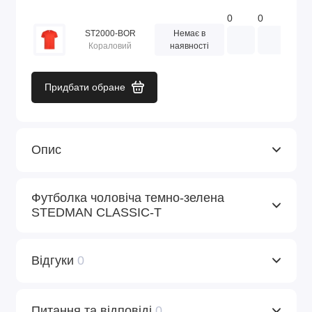
0
0
0
ST2000-BOR
Немає в
Кораловий
наявності
Придбати обране
Опис
Футболка чоловіча темно-зелена
STEDMАN CLASSIC-T
Відгуки
0
Питання та відповіді
0