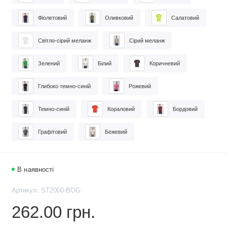
Фіолетовий
Оливковий
Салатовий
Світло-сірий меланж
Сірий меланж
Зелений
Білий
Коричневий
Глибоко темно-синій
Рожевий
Темно-синій
Кораловий
Бордовий
Графітовий
Бежевий
В наявності
Артикул: ST2000-BOG
262.00 грн.