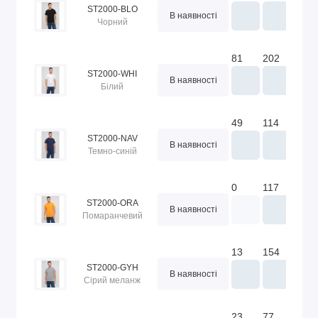
ST2000-BLO
В наявності
Чорний
81
202
277
ST2000-WHI
В наявності
Білий
49
114
169
ST2000-NAV
В наявності
Темно-синій
0
117
154
ST2000-ORA
В наявності
Помаранчевий
13
154
144
ST2000-GYH
В наявності
Сірий меланж
23
77
192