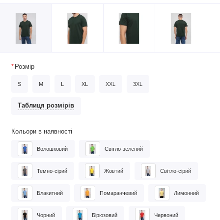
Розмір
S
M
L
XL
XXL
3XL
Таблиця розмірів
Кольори в наявності
Волошковий
Світло-зелений
Темно-сірий
Жовтий
Світло-сірий
Блакитний
Помаранчевий
Лимонний
Чорний
Бірюзовий
Червоний