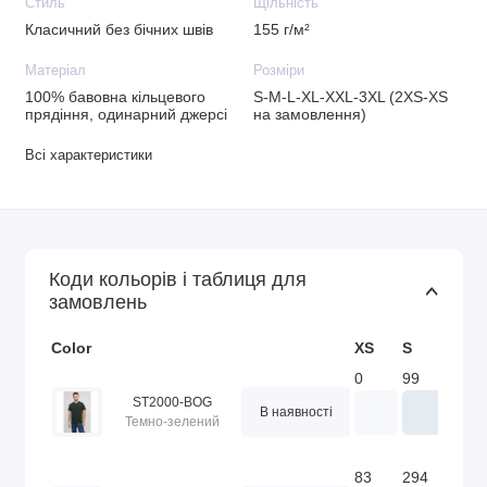
Стиль
Щільність
Класичний без бічних швів
155 г/м²
Матеріал
Розміри
100% бавовна кільцевого
S-M-L-XL-XXL-3XL (2XS-XS
прядіння, одинарний джерсі
на замовлення)
Всі характеристики
Коди кольорів і таблиця для
замовлень
Color
XS
S
M
0
99
161
ST2000-BOG
В наявності
Темно-зелений
83
294
502