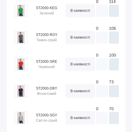
0
114
84
ST2000-KEG
В наявності
Зелений
0
106
80
ST2000-RGY
В наявності
Темно-сірий
0
100
86
ST2000-SRE
В наявності
Червоний
0
73
50
ST2000-DBY
В наявності
Фіолетовий
0
70
64
ST2000-SGY
В наявності
Світло-сірий