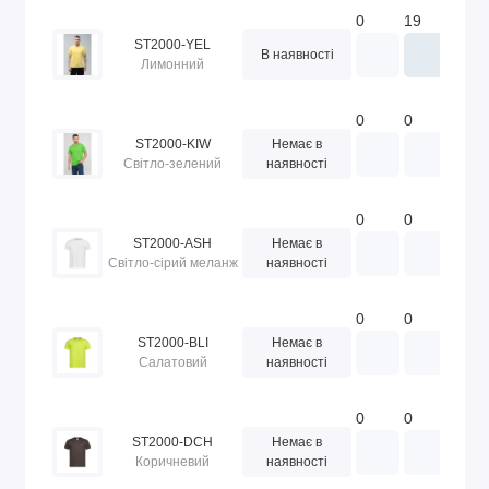
0
19
23
ST2000-YEL
В наявності
Лимонний
0
0
0
ST2000-KIW
Немає в
Світло-зелений
наявності
0
0
0
ST2000-ASH
Немає в
Світло-сірий меланж
наявності
0
0
0
ST2000-BLI
Немає в
Салатовий
наявності
0
0
0
ST2000-DCH
Немає в
Коричневий
наявності