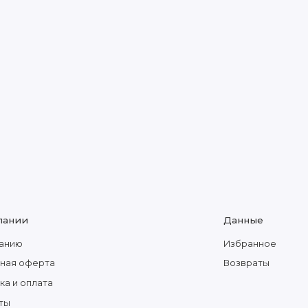
пании
Данные
анию
Избранное
ная оферта
Возвраты
ка и оплата
ты