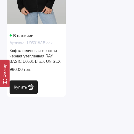
Женские флисовые куртки
Женские флисовые жилетки
Женские куртки
В наличии
Артикул: U0501W-Black
Женские майки
Кофта флисовая женская
черная утепленная RAY
Женские штаны
BASIC U0501-Black UNISEX
Фильтр
960.00 грн.
Женские костюмы
Показать все
Купить